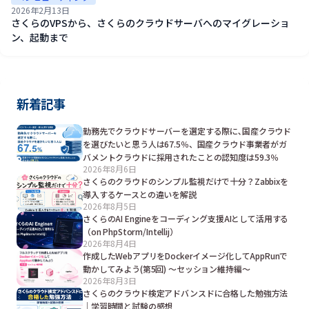
2026年2月13日
さくらのVPSから、さくらのクラウドサーバへのマイグレーショ
ン、起動まで
新着記事
勤務先でクラウドサーバーを選定する際に､国産クラウド
を選びたいと思う人は67.5％、国産クラウド事業者がガ
バメントクラウドに採用されたことの認知度は59.3％
2026年8月6日
さくらのクラウドのシンプル監視だけで十分？Zabbixを
導入するケースとの違いを解説
2026年8月5日
さくらのAI Engineをコーディング支援AIとして活用する
（on PhpStorm/Intellij）
2026年8月4日
作成したWebアプリをDockerイメージ化してAppRunで
動かしてみよう(第5回) ～セッション維持編～
2026年8月3日
さくらのクラウド検定アドバンスドに合格した勉強方法
｜学習時間と試験の感想