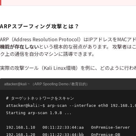
ARPスプーフィング攻撃とは？
ARP（Address Resolution Protocol）はIPアド
機能が存在しない
という根本的な弱点があります。 攻撃者は
ク上の通信を自分のマシンに誘導できます。
実際の攻撃ツール（Kali Linux環境）を例に、どのように行
attacker@kali ~ （ARP Spoofing Demo / 教育目的）
# ターゲットネットワークをスキャン

attacker@kali:~$ arp-scan --interface eth0 192.168.1.0
Starting arp-scan 1.9.8 ...

192.168.1.10   00:11:22:33:44:aa   OnPremise-Server

192.168.1.20   00:11:22:33:44:bb   OnPremise-DB
