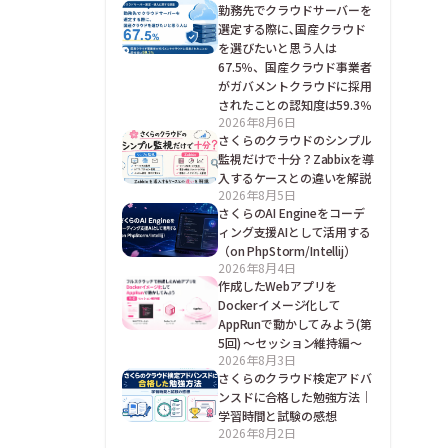
勤務先でクラウドサーバーを
選定する際に､国産クラウド
を選びたいと思う人は
67.5％、国産クラウド事業者
がガバメントクラウドに採用
されたことの認知度は59.3％
2026年8月6日
さくらのクラウドのシンプル
監視だけで十分？Zabbixを導
入するケースとの違いを解説
2026年8月5日
さくらのAI Engineをコーデ
ィング支援AIとして活用する
（on PhpStorm/Intellij）
2026年8月4日
作成したWebアプリを
Dockerイメージ化して
AppRunで動かしてみよう(第
5回) ～セッション維持編～
2026年8月3日
さくらのクラウド検定アドバ
ンスドに合格した勉強方法｜
学習時間と試験の感想
2026年8月2日