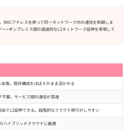
能。MACアドレスを使って同一ネットワーク内の通信を制御しま
<->オンプレミス間の透過的なL2ネットワーク延伸を実現して
へ拡張。既存構成をほぼそのまま活かせる
グ不要。サービス間の通信が高速
経由でL2延伸できる。段階的なクラウド移行がしやすい
応のハイブリッドクラウドに最適