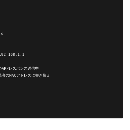
d

92.168.1.1

# 偽のARPレスポンス送信中

 # 攻撃者のMACアドレスに書き換え
