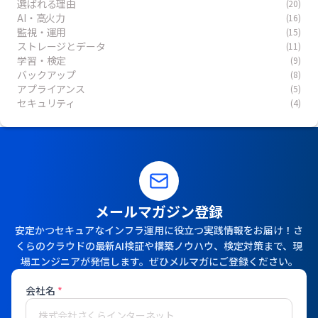
選ばれる理由
(20)
AI・高火力
(16)
監視・運用
(15)
ストレージとデータ
(11)
学習・検定
(9)
バックアップ
(8)
アプライアンス
(5)
セキュリティ
(4)
メールマガジン登録
安定かつセキュアなインフラ運用に役立つ実践情報をお届け！さ
くらのクラウドの最新AI検証や構築ノウハウ、検定対策まで、現
場エンジニアが発信します。ぜひメルマガにご登録ください。
会社名
*