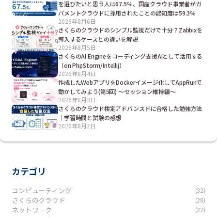
を選びたいと思う人は67.5％、国産クラウド事業者がガ
バメントクラウドに採用されたことの認知度は59.3％
2026年8月6日
さくらのクラウドのシンプル監視だけで十分？Zabbixを
導入するケースとの違いを解説
2026年8月5日
さくらのAI Engineをコーディング支援AIとして活用する
（on PhpStorm/Intellij）
2026年8月4日
作成したWebアプリをDockerイメージ化してAppRunで
動かしてみよう(第5回) ～セッション維持編～
2026年8月3日
さくらのクラウド検定アドバンスドに合格した勉強方法
｜学習時間と試験の感想
2026年8月2日
カテゴリ
コンピューティング
(32)
さくらのクラウド
(28)
ネットワーク
(22)