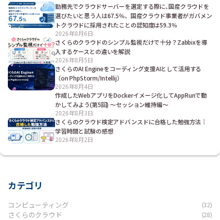
勤務先でクラウドサーバーを選定する際に､国産クラウドを
選びたいと思う人は67.5％、国産クラウド事業者がガバメン
トクラウドに採用されたことの認知度は59.3％
2026年8月6日
さくらのクラウドのシンプル監視だけで十分？Zabbixを導
入するケースとの違いを解説
2026年8月5日
さくらのAI Engineをコーディング支援AIとして活用する
（on PhpStorm/Intellij）
2026年8月4日
作成したWebアプリをDockerイメージ化してAppRunで動
かしてみよう(第5回) ～セッション維持編～
2026年8月3日
さくらのクラウド検定アドバンスドに合格した勉強方法｜
学習時間と試験の感想
2026年8月2日
カテゴリ
コンピューティング
(32)
さくらのクラウド
(28)