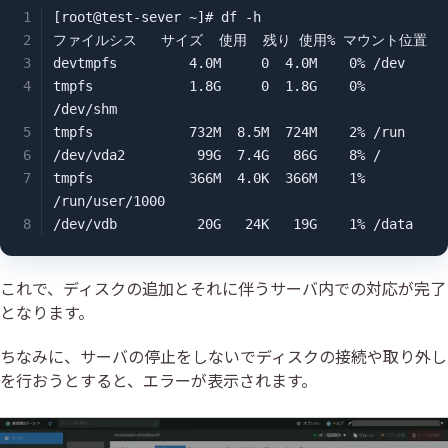
[root@test-sever ~]# df -h

ファイルシス   サイズ  使用  残り 使用% マウント位置

devtmpfs         4.0M     0  4.0M    0% /dev

tmpfs            1.8G     0  1.8G    0% 
/dev/shm

tmpfs            732M  8.5M  724M    2% /run

/dev/vda2         99G  7.4G   86G    8% /

tmpfs            366M  4.0K  366M    1% 
/run/user/1000

/dev/vdb          20G   24K   19G    1% /data
これで、ディスクの追加とそれに伴うサーバ内での対応が完了
となります。
ちなみに、サーバの停止をしないでディスクの接続や取り外し
を行おうとすると、エラーが表示されます。