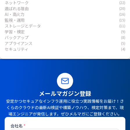
ネットワーク
(22)
選ばれる理由
(20)
AI・高火力
(16)
監視・運用
(15)
ストレージとデータ
(11)
学習・検定
(9)
バックアップ
(8)
アプライアンス
(5)
セキュリティ
(4)
メールマガジン登録
安定かつセキュアなインフラ運用に役立つ実践情報をお届け！さ
くらのクラウドの最新AI検証や構築ノウハウ、検定対策まで、現
場エンジニアが発信します。ぜひメルマガにご登録ください。
会社名
*