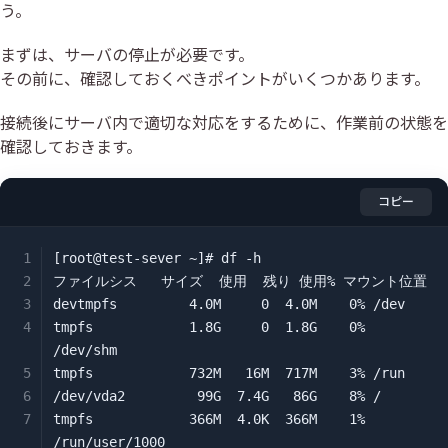
う。
まずは、サーバの停止が必要です。
その前に、確認しておくべきポイントがいくつかあります。
接続後にサーバ内で適切な対応をするために、作業前の状態を
確認しておきます。
コピー
[root@test-sever ~]# df -h

ファイルシス   サイズ  使用  残り 使用% マウント位置

devtmpfs         4.0M     0  4.0M    0% /dev

tmpfs            1.8G     0  1.8G    0% 
/dev/shm

tmpfs            732M   16M  717M    3% /run

/dev/vda2         99G  7.4G   86G    8% /

tmpfs            366M  4.0K  366M    1% 
/run/user/1000