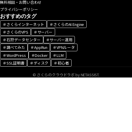
無料相談・お問い合わせ
プライバシーポリシー
おすすめのタグ
＃さくらインターネット
＃さくらのAI Engine
＃さくらのVPS
＃サーバー
＃石狩データセンター
＃サーバー運用
＃調べてみた
＃AppRun
＃VPNルータ
＃WordPress
＃Docker
＃LLM
＃SSL証明書
＃ディスク
＃初心者
© さくらのクラウドラボ by NETASSIST.