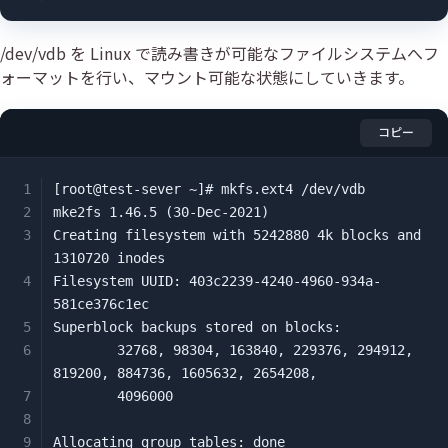
/dev/vdb を Linux で読み書きが可能なファイルシステムへフ
ォーマットを行い、マウント可能な状態にしていきます。
コピー
[root@test-sever ~]# mkfs.ext4 /dev/vdb

mke2fs 1.46.5 (30-Dec-2021)

Creating filesystem with 5242880 4k blocks and 
1310720 inodes

Filesystem UUID: 403c2239-4240-4960-934a-
581ce376c1ec

Superblock backups stored on blocks:

        32768, 98304, 163840, 229376, 294912, 
819200, 884736, 1605632, 2654208,

        4096000

Allocating group tables: done
