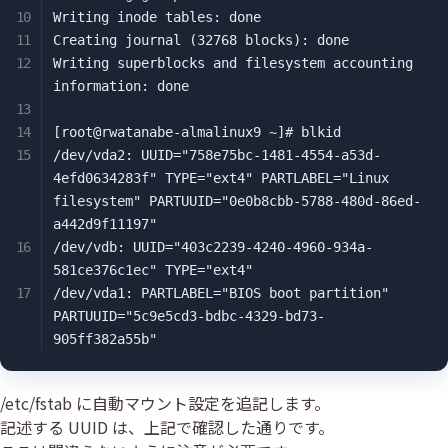
Writing inode tables: done

Creating journal (32768 blocks): done

Writing superblocks and filesystem accounting 
information: done

[root@rwatanabe-almalinux9 ~]# blkid

/dev/vda2: UUID="758e75bc-1481-4554-a53d-
4efd0634283f" TYPE="ext4" PARTLABEL="Linux 
filesystem" PARTUUID="0e0b8cbb-5788-480d-86ed-
a442d9f11197"

/dev/vdb: UUID="403c2239-4240-4960-934a-
581ce376c1ec" TYPE="ext4"

/dev/vda1: PARTLABEL="BIOS boot partition" 
PARTUUID="5c9e5cd3-bdbc-4329-bd73-
905ff382a55b"
/etc/fstab に自動マウント設定を追記します。
記述する UUID は、上記で確認した通りです。