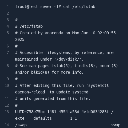
[root@test-sever ~]# cat /etc/fstab

#

# /etc/fstab

# Created by anaconda on Mon Jan  6 02:09:55 
2025

#

# Accessible filesystems, by reference, are 
maintained under '/dev/disk/'.

# See man pages fstab(5), findfs(8), mount(8) 
and/or blkid(8) for more info.

#

# After editing this file, run 'systemctl 
daemon-reload' to update systemd

# units generated from this file.

#

UUID=758e75bc-1481-4554-a53d-4efd0634283f /                       
ext4    defaults        1 1

/swap                                     swap                    