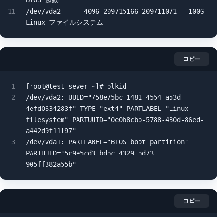
BIOS 起動

/dev/vda2      4096 209715166 209711071   100G 
Linux ファイルシステム
コピー
[root@test-sever ~]# blkid

/dev/vda2: UUID="758e75bc-1481-4554-a53d-
4efd0634283f" TYPE="ext4" PARTLABEL="Linux 
filesystem" PARTUUID="0e0b8cbb-5788-480d-86ed-
a442d9f11197"

/dev/vda1: PARTLABEL="BIOS boot partition" 
PARTUUID="5c9e5cd3-bdbc-4329-bd73-
905ff382a55b"
コピー