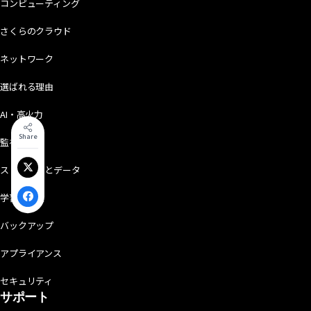
コンピューティング
さくらのクラウド
ネットワーク
選ばれる理由
AI・高火力
Share
監視・運用
ストレージとデータ
Xでシェア
学習・検定
Facebookでシェア
バックアップ
アプライアンス
セキュリティ
サポート