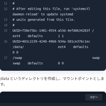
#

# After editing this file, run 'systemctl 
daemon-reload' to update systemd

# units generated from this file.

#

UUID=758e75bc-1481-4554-a53d-4efd0634283f /                       
ext4    defaults        1 1

UUID=403c2239-4240-4960-934a-581ce376c1ec 
/data/                  ext4    defaults        
0 0

/swap                                     swap                    
swap    defaults        0 0
/data というディレクトリを作成し、マウントポイントとしま
す。
コピー