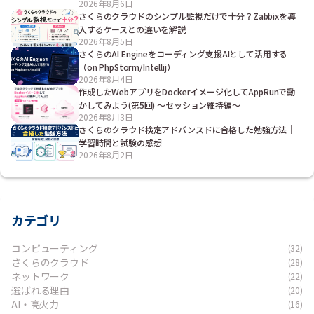
2026年8月6日
さくらのクラウドのシンプル監視だけで十分？Zabbixを導
入するケースとの違いを解説
2026年8月5日
さくらのAI Engineをコーディング支援AIとして活用する
（on PhpStorm/Intellij）
2026年8月4日
作成したWebアプリをDockerイメージ化してAppRunで動
かしてみよう(第5回) ～セッション維持編～
2026年8月3日
さくらのクラウド検定アドバンスドに合格した勉強方法｜
学習時間と試験の感想
2026年8月2日
カテゴリ
コンピューティング
(32)
さくらのクラウド
(28)
ネットワーク
(22)
選ばれる理由
(20)
AI・高火力
(16)