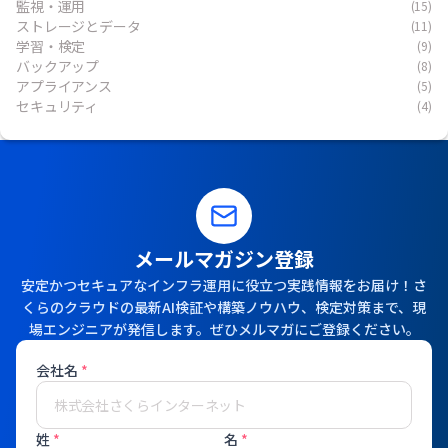
監視・運用
(15)
ストレージとデータ
(11)
学習・検定
(9)
バックアップ
(8)
アプライアンス
(5)
セキュリティ
(4)
メールマガジン登録
安定かつセキュアなインフラ運用に役立つ実践情報をお届け！さ
くらのクラウドの最新AI検証や構築ノウハウ、検定対策まで、現
場エンジニアが発信します。ぜひメルマガにご登録ください。
会社名
*
姓
*
名
*