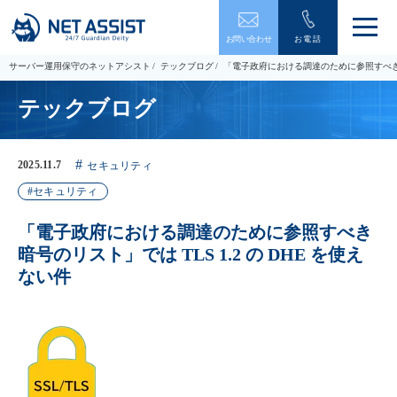
メ
お問い合わせ
お電話
ニ
ュ
サーバー運用保守のネットアシスト
テックブログ
「電子政府における調達のために参照すべき暗号の
ー
を
テックブログ
開
閉
す
る
2025.11.7
セキュリティ
セキュリティ
「電子政府における調達のために参照すべき
暗号のリスト」では TLS 1.2 の DHE を使え
ない件