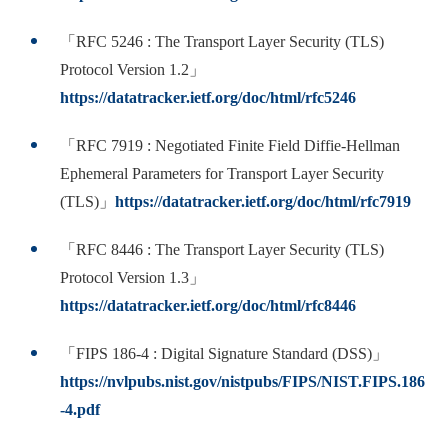
「RFC 5246 : The Transport Layer Security (TLS)
Protocol Version 1.2」
https://datatracker.ietf.org/doc/html/rfc5246
「RFC 7919 : Negotiated Finite Field Diffie-Hellman
Ephemeral Parameters for Transport Layer Security
(TLS)」
https://datatracker.ietf.org/doc/html/rfc7919
「RFC 8446 : The Transport Layer Security (TLS)
Protocol Version 1.3」
https://datatracker.ietf.org/doc/html/rfc8446
「FIPS 186-4 : Digital Signature Standard (DSS)」
https://nvlpubs.nist.gov/nistpubs/FIPS/NIST.FIPS.186
-4.pdf