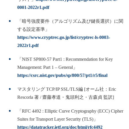
0001-2022r1.pdf
「暗号強度要件（アルゴリズム及び鍵長選択）に関
する設定基準」
https://www.cryptrec.go.jp/list/cryptrec-ls-0003-
2022r1.pdf
「NIST SP800-57 Part1 : Recommendation for Key
Management: Part 1 – General」
https://csrc.nist.gov/pubs/sp/800/57/pt1/r5/final
マスタリング TCP/IP SSL/TLS編 [オーム社：Eric
Rescorla 著 / 齋藤孝道・鬼頭利之・古森貞 監訳]
「RFC 4492 : Elliptic Curve Cryptography (ECC) Cipher
Suites for Transport Layer Security (TLS)」
https://datatracker.ietf.org/doc/html/rfc4492