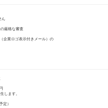
せん
ての厳格な審査
IMI（企業ロゴ表示付きメール）の
位
円
発生します。
大予定）