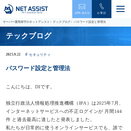
メ
お問い合わせ
お電話
ニ
ュ
サーバー運用保守のネットアシスト
テックブログ
パスワード設定と管理法
ー
を
テックブログ
開
閉
す
る
2025.9.22
セキュリティ
パスワード設定と管理法
こんにちは、DIです。
独立行政法人情報処理推進機構（IPA）は2025年7月、
インターネットサービスへの不正ログインが 月間144
件 と過去最高に達したと発表しました。
私たちが日常的に使うオンラインサービスでも、誰で