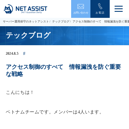
メ
お問い合わせ
お電話
ニ
ュ
サーバー運用保守のネットアシスト
テックブログ
アクセス制御のすべて 情報漏洩を防ぐ重
ー
を
テックブログ
開
閉
す
る
2024.8.5
アクセス制御のすべて 情報漏洩を防ぐ重要
な戦略
こんにちは！
ベトナムチームです。メンバーは4人います。