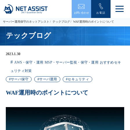
メ
お問い合わせ
お電話
ニ
ュ
サーバー運用保守のネットアシスト
テックブログ
WAF運用時のポイントについて
ー
を
テックブログ
開
閉
す
る
2023.1.30
AWS・保守・運用
MSP・サーバー監視・保守・運用
おすすめセキ
ュリティ対策
サーバ保守
サーバ運用
セキュリティ
WAF運用時のポイントについて