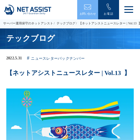
メ
お問い合わせ
お電話
ニ
ュ
サーバー運用保守のネットアシスト
テックブログ
【ネットアシストニュースレター | Vol.13 
ー
を
テックブログ
開
閉
す
る
2022.5.31
ニュースレターバックナンバー
【ネットアシストニュースレター | Vol.13 】