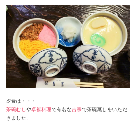
夕食は・・・
茶碗むし
や
卓袱料理
で有名な
吉宗
で茶碗蒸しをいただ
きました。