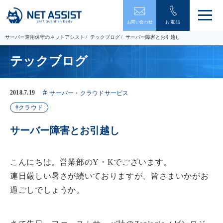
メ
お問い合わせ
お電話
ニ
ュ
サーバー運用保守のネットアシスト
テックブログ
サーバー障害とお引越し
ー
を
テックブログ
開
閉
す
る
2018.7.19
サーバー・クラウドサービス
クラウド
サーバー障害とお引越し
こんにちは。営業部のY・Kでございます。
連日厳しい暑さが続いておりますが、皆さまいかがお
過ごしでしょうか。