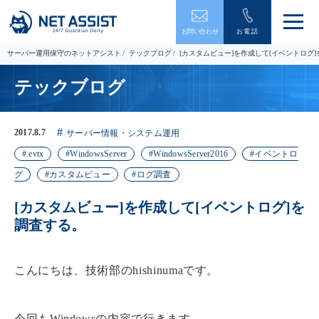
メ
お問い合わせ
お電話
ニ
ュ
サーバー運用保守のネットアシスト
テックブログ
[カスタムビュー]を作成して[イベントログ
ー
を
テックブログ
開
閉
す
る
2017.8.7
サーバー情報・システム運用
.evtx
WindowsServer
WindowsServer2016
イベントロ
グ
カスタムビュー
ログ調査
[カスタムビュー]を作成して[イベントログ]を
調査する。
こんにちは、技術部のhishinumaです。
今回もWindowsの内容で行きます。