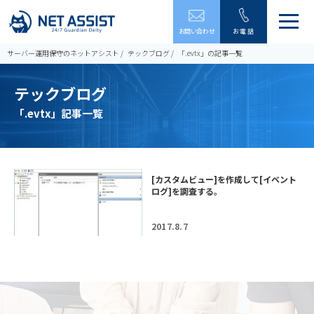
メ
お問い合わせ
お電話
ニ
ュ
サーバー運用保守のネットアシスト
テックブログ
「.evtx」の記事一覧
ー
を
テックブログ
開
閉
「.evtx」記事一覧
す
る
[カスタムビュー]を作成して[イベント
ログ]を調査する。
2017.8.7