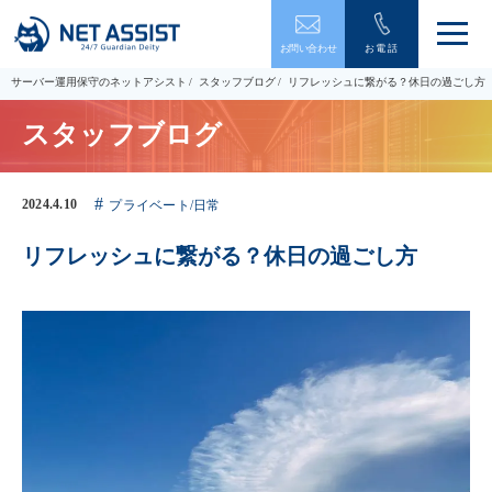
メ
お問い合わせ
お電話
ニ
ュ
サーバー運用保守のネットアシスト
スタッフブログ
リフレッシュに繋がる？休日の過ごし方
ー
を
スタッフブログ
開
閉
す
る
2024.4.10
プライベート/日常
リフレッシュに繋がる？休日の過ごし方