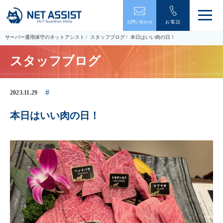
メ
お問い合わせ
お電話
ニ
ュ
サーバー運用保守のネットアシスト
スタッフブログ
本日はいい肉の日！
ー
を
スタッフブログ
開
閉
す
る
2023.11.29
本日はいい肉の日！