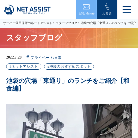
メ
お問い合わせ
お電話
ニ
ュ
サーバー運用保守のネットアシスト
スタッフブログ
池袋の穴場「東通り」のランチをご紹
ー
を
スタッフブログ
開
閉
す
る
2022.7.20
プライベート/日常
ネットアシスト
池袋のおすすめスポット
池袋の穴場「東通り」のランチをご紹介【和
食編】