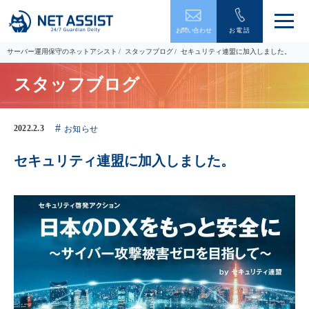
メ
お問い合わせ
お電話
ニ
ュ
サーバー運用保守のネットアシスト
スタッフブログ
セキュリティ連盟に加入しました。
ー
を
スタッフブログ
開
閉
す
る
2022.2.3
お知らせ
セキュリティ連盟に加入しました。