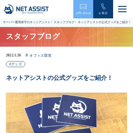
メ
お問い合わせ
お電話
ニ
ュ
サーバー運用保守のネットアシスト
スタッフブログ
ネットアシストの公式グッズをご紹介！
ー
を
スタッフブログ
開
閉
す
る
2022.1.26
オフィス環境
グッズ
ネットアシストの公式グッズをご紹介！