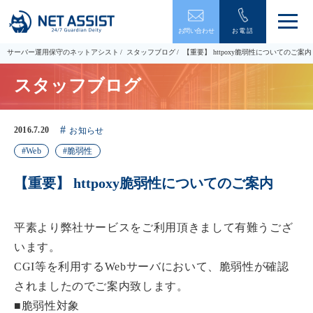
メ
お問い合わせ
お電話
ニ
ュ
サーバー運用保守のネットアシスト
スタッフブログ
【重要】 httpoxy脆弱性についてのご案内
ー
を
スタッフブログ
開
閉
す
る
2016.7.20
お知らせ
Web
脆弱性
【重要】 httpoxy脆弱性についてのご案内
平素より弊社サービスをご利用頂きまして有難うござ
います。
CGI等を利用するWebサーバにおいて、脆弱性が確認
されましたのでご案内致します。
■脆弱性対象