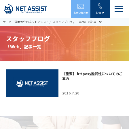
メ
お問い合わせ
お電話
ニ
ュ
サーバー運用保守のネットアシスト
スタッフブログ
「Web」の記事一覧
ー
を
スタッフブログ
開
閉
「Web」記事一覧
す
る
【重要】 httpoxy脆弱性についてのご
案内
2016.7.20