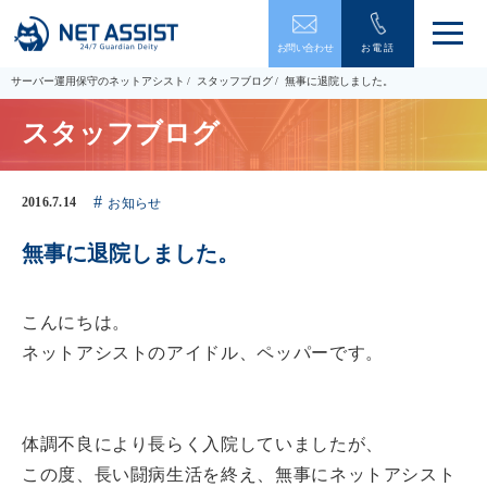
メ
お問い合わせ
お電話
ニ
ュ
サーバー運用保守のネットアシスト
スタッフブログ
無事に退院しました。
ー
を
スタッフブログ
開
閉
す
る
2016.7.14
お知らせ
無事に退院しました。
こんにちは。
ネットアシストのアイドル、ペッパーです。
体調不良により長らく入院していましたが、
この度、長い闘病生活を終え、無事にネットアシスト