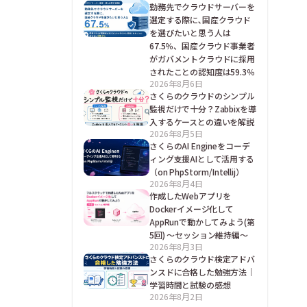
勤務先でクラウドサーバーを
選定する際に､国産クラウド
を選びたいと思う人は
67.5％、国産クラウド事業者
がガバメントクラウドに採用
されたことの認知度は59.3％
2026年8月6日
さくらのクラウドのシンプル
監視だけで十分？Zabbixを導
入するケースとの違いを解説
2026年8月5日
さくらのAI Engineをコーデ
ィング支援AIとして活用する
（on PhpStorm/Intellij）
2026年8月4日
作成したWebアプリを
Dockerイメージ化して
AppRunで動かしてみよう(第
5回) ～セッション維持編～
2026年8月3日
さくらのクラウド検定アドバ
ンスドに合格した勉強方法｜
学習時間と試験の感想
2026年8月2日