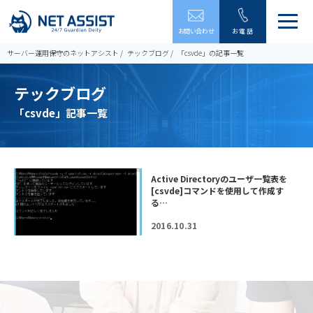
メ
お問い合わせ
お電話
ニ
ュ
サーバー運用保守のネットアシスト
テックブログ
「csvde」の記事一覧
ー
を
テックブログ
開
閉
「csvde」記事一覧
す
る
Active Directoryのユーザ一覧表を
[csvde]コマンドを使用して作成す
る…
2016.10.31