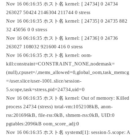
Nov 16 06:16:35 ホスト名 kernel: [ 24734] 0 24734
263027 50424 2146304 211744 0 stress
Nov 16 06:16:35 ホスト名 kernel: [ 24735] 0 24735 882
32 45056 0 0 stress
Nov 16 06:16:35 ホスト名 kernel: [ 24736] 0 24736
263027 108032 921600 416 0 stress
Nov 16 06:16:35 ホスト名 kernel: oom-
kill:constraint=CONSTRAINT_NONE,nodemask=
(null),cpuset=/,mems_allowed=0,global_oom,task_memcg
=/user.slice/user-1001.slice/session-
5.scope,task=stress,pid=24734,uid=0
Nov 16 06:16:35 ホスト名 kernel: Out of memory: Killed
process 24734 (stress) total-vm:1052108kB, anon-
rss:201696kB, file-rss:0kB, shmem-rss:0kB, UID:0
pgtables:2096kB oom_score_adj:0
Nov 16 06:16:35 ホスト名 systemd[1]: session-5.scope: A