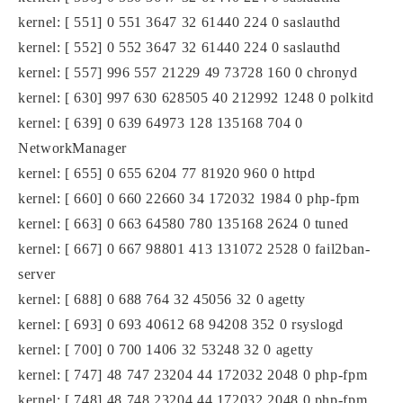
kernel: [ 551] 0 551 3647 32 61440 224 0 saslauthd
kernel: [ 552] 0 552 3647 32 61440 224 0 saslauthd
kernel: [ 557] 996 557 21229 49 73728 160 0 chronyd
kernel: [ 630] 997 630 628505 40 212992 1248 0 polkitd
kernel: [ 639] 0 639 64973 128 135168 704 0
NetworkManager
kernel: [ 655] 0 655 6204 77 81920 960 0 httpd
kernel: [ 660] 0 660 22660 34 172032 1984 0 php-fpm
kernel: [ 663] 0 663 64580 780 135168 2624 0 tuned
kernel: [ 667] 0 667 98801 413 131072 2528 0 fail2ban-
server
kernel: [ 688] 0 688 764 32 45056 32 0 agetty
kernel: [ 693] 0 693 40612 68 94208 352 0 rsyslogd
kernel: [ 700] 0 700 1406 32 53248 32 0 agetty
kernel: [ 747] 48 747 23204 44 172032 2048 0 php-fpm
kernel: [ 748] 48 748 23204 44 172032 2048 0 php-fpm