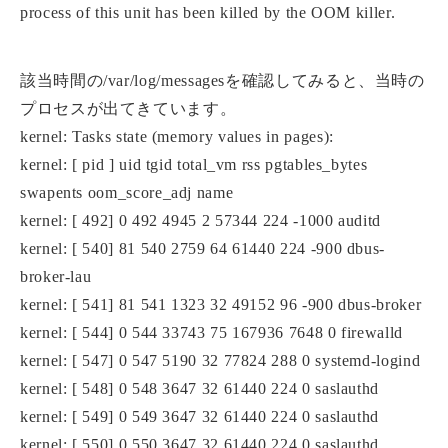
process of this unit has been killed by the OOM killer.
該当時間の/var/log/messagesを確認してみると、当時の
プロセスが出てきています。
kernel: Tasks state (memory values in pages):
kernel: [ pid ] uid tgid total_vm rss pgtables_bytes
swapents oom_score_adj name
kernel: [ 492] 0 492 4945 2 57344 224 -1000 auditd
kernel: [ 540] 81 540 2759 64 61440 224 -900 dbus-
broker-lau
kernel: [ 541] 81 541 1323 32 49152 96 -900 dbus-broker
kernel: [ 544] 0 544 33743 75 167936 7648 0 firewalld
kernel: [ 547] 0 547 5190 32 77824 288 0 systemd-logind
kernel: [ 548] 0 548 3647 32 61440 224 0 saslauthd
kernel: [ 549] 0 549 3647 32 61440 224 0 saslauthd
kernel: [ 550] 0 550 3647 32 61440 224 0 saslauthd