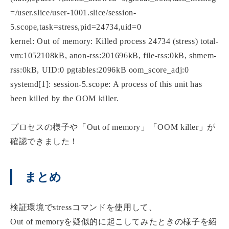
=/user.slice/user-1001.slice/session-
5.scope,task=stress,pid=24734,uid=0
kernel: Out of memory: Killed process 24734 (stress) total-
vm:1052108kB, anon-rss:201696kB, file-rss:0kB, shmem-
rss:0kB, UID:0 pgtables:2096kB oom_score_adj:0
systemd[1]: session-5.scope: A process of this unit has
been killed by the OOM killer.
プロセスの様子や「Out of memory」「OOM killer」が
確認できました！
まとめ
検証環境でstressコマンドを使用して、
Out of memoryを疑似的に起こしてみたときの様子を紹