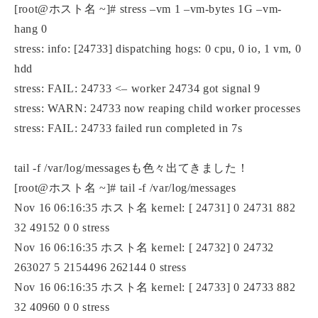
[root@ホスト名 ~]# stress –vm 1 –vm-bytes 1G –vm-
hang 0
stress: info: [24733] dispatching hogs: 0 cpu, 0 io, 1 vm, 0
hdd
stress: FAIL: 24733 <– worker 24734 got signal 9
stress: WARN: 24733 now reaping child worker processes
stress: FAIL: 24733 failed run completed in 7s
tail -f /var/log/messagesも色々出てきました！
[root@ホスト名 ~]# tail -f /var/log/messages
Nov 16 06:16:35 ホスト名 kernel: [ 24731] 0 24731 882
32 49152 0 0 stress
Nov 16 06:16:35 ホスト名 kernel: [ 24732] 0 24732
263027 5 2154496 262144 0 stress
Nov 16 06:16:35 ホスト名 kernel: [ 24733] 0 24733 882
32 40960 0 0 stress