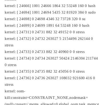
kernel: [ 24666] 1001 24666 1864 32 53248 160 0 bash
kernel: [ 24694] 1001 24694 5435 32 81920 384 0 sudo
kernel: [ 24698] 0 24698 4346 32 73728 320 0 su
kernel: [ 24699] 0 24699 1891 64 53248 160 0 bash
kernel: [ 24731] 0 24731 882 32 49152 0 0 stress
kernel: [ 24732] 0 24732 263027 5 2154496 262144 0
stress
kernel: [ 24733] 0 24733 882 32 40960 0 0 stress
kernel: [ 24734] 0 24734 263027 50424 2146304 211744
0 stress
kernel: [ 24735] 0 24735 882 32 45056 0 0 stress
kernel: [ 24736] 0 24736 263027 108032 921600 416 0
stress
kernel: oom-
kill:constraint=CONSTRAINT_NONE,nodemask=
(null),cpuset=/,mems_allowed=0,global_oom,task_memcg