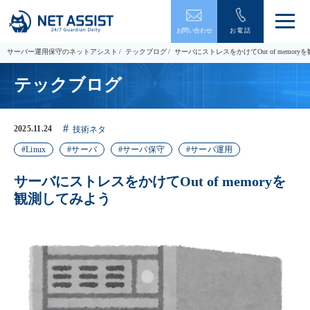
メ
お問い合わせ
お電話
ニ
ュ
サーバー運用保守のネットアシスト
テックブログ
サーバにストレスをかけてOut of memor
ー
を
テックブログ
開
閉
す
る
2025.11.24
技術ネタ
Linux
サーバ
サーバ保守
サーバ運用
サーバにストレスをかけてOut of memoryを
観測してみよう