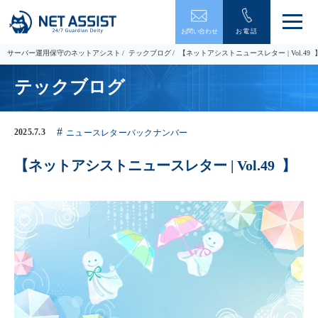
メ
お問い合わせ
お電話
ニ
ュ
サーバー運用保守のネットアシスト
テックブログ
【ネットアシストニュースレター | Vol.49 
ー
を
テックブログ
開
閉
す
る
2025.7.3
ニュースレターバックナンバー
【ネットアシストニュースレター | Vol.49 】