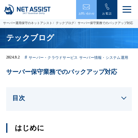
メ
お問い合わせ
お電話
ニ
ュ
サーバー運用保守のネットアシスト
テックブログ
サーバー保守業務でのバックアップ対応
ー
を
テックブログ
開
閉
す
る
2024.9.2
サーバー・クラウドサービス
サーバー情報・システム運用
サーバー保守業務でのバックアップ対応
目次
はじめに