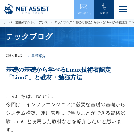
メ
お問い合わせ
お電話
ニ
ュ
サーバー運用保守のネットアシスト
テックブログ
基礎の基礎から学べるLinux技術者認定「L
ー
を
テックブログ
開
閉
す
る
2023.11.27
書籍紹介
基礎の基礎から学べるLinux技術者認定
「LinuC」と教材・勉強方法
こんにちは。rwです。
今回は、インフラエンジニアに必要な基礎の基礎から
システム構築、運用管理まで学ぶことができる資格試
験 LinuC と使用した教材などを紹介したいと思いま
す。