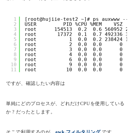
1
[root@hujiie-test2 ~]# ps auxwww --s
2
USER         PID %CPU %MEM    VSZ   
3
root      154513  0.2  0.6 560952 27
4
root       17372  0.1  0.7 492336 31
5
root           1  0.0  0.2 238424 11
6
root           2  0.0  0.0      0   
7
root           3  0.0  0.0      0   
8
root           4  0.0  0.0      0   
9
root           6  0.0  0.0      0   
10
root           9  0.0  0.0      0   
11
root          10  0.0  0.0      0   
ですが、確認したい内容は
単純にどのプロセスが、どれだけCPUを使用している
か ? だったとします。
そこで利用するのが、
awk フィルタリング
です。