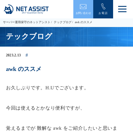
メ
お問い合わせ
お電話
ニ
ュ
サーバー運用保守のネットアシスト
テックブログ
awk のススメ
ー
を
テックブログ
開
閉
す
る
2023.2.13
awk のススメ
お久しぶりです。H.Uでございます。
今回は使えるとかなり便利ですが、
覚えるまでが 難解な awk をご紹介したいと思いま