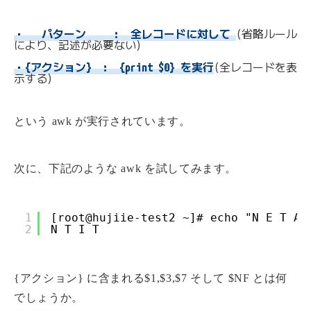
・   パターン     :  全レコードに対して 
(省略ルール 
により、記述が必要ない)
・{アクション}  :  {print $0} を実行
(全レコードを表
示する)
という awk が実行されています。
次に、下記のような awk を試してみます。
1
[root@hujiie-test2 ~]# echo "N E T A 
2
N T I T
{アクション} に含まれる$1,$3,$7 そして $NF とは何
でしょうか。