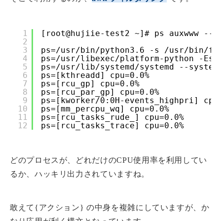
1
[root@hujiie-test2 ~]# ps auxwww --n
2
3
ps=/usr/bin/python3.6 -s /usr/bin/fa
4
ps=/usr/libexec/platform-python -Es 
5
ps=/usr/lib/systemd/systemd --system
6
ps=[kthreadd] cpu=0.0%
7
ps=[rcu_gp] cpu=0.0%
8
ps=[rcu_par_gp] cpu=0.0%
9
ps=[kworker/0:0H-events_highpri] cpu
10
ps=[mm_percpu_wq] cpu=0.0%
11
ps=[rcu_tasks_rude_] cpu=0.0%
12
ps=[rcu_tasks_trace] cpu=0.0%
どのプロセスが、どれだけのCPU使用率を利用してい
るか、ハッキリ出力されていますね。
敢えて{アクション} の中身を複雑にしていますが、か