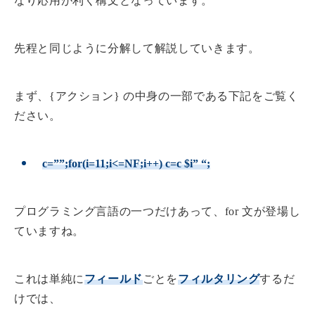
なり応用が利く構文となっています。
先程と同じように分解して解説していきます。
まず、{アクション} の中身の一部である下記をご覧く
ださい。
c=””;for(i=11;i<=NF;i++) c=c $i” “;
プログラミング言語の一つだけあって、for 文が登場し
ていますね。
これは単純に
フィールド
ごとを
フィルタリング
するだ
けでは、