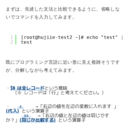
まずは、先述した文法と比較できるように、省略しな
いでコマンドを入力してみます。
1
[root@hujiie-test2 ~]# echo "test" | 
2
test
既にプログラミング言語に近い形に見え複雑そうです
が、分解しながら考えてみます。
・
$0 は全レコード
という意味 

    (※ レコードは「行」と考えてください。)

・   
 = 
     →「右辺の値を左辺の変数に入れます 」  
(代入)
 という演算子

 == 
   →「右辺の値と左辺の値は同じです
か？」
(同じか比較する)
 という演算子
