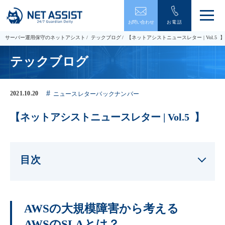
メ
お問い合わせ
お電話
ニ
ュ
サーバー運用保守のネットアシスト
テックブログ
【ネットアシストニュースレター | Vol.5 】
ー
を
テックブログ
開
閉
す
る
2021.10.20
ニュースレターバックナンバー
【ネットアシストニュースレター | Vol.5 】
目次
AWSの大規模障害から考える
AWSのSLAとは？