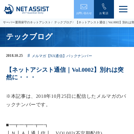
メ
お問い合わせ
お電話
ニ
ュ
サーバー運用保守のネットアシスト
テックブログ
【ネットアシスト通信｜Vol.0002】別れは
ー
を
テックブログ
開
閉
す
る
2018.10.25
メルマガ【NA通信】バックナンバー
【ネットアシスト通信｜Vol.0002】別れは突
然に・・・
※本記事は、2018年10月25日に配信したメルマガのバ
ックナンバーです。
■━┳━┳━┳━┓
┃Ｎ┃Ａ┃通┃信┃ VOl.002(不定期配信)