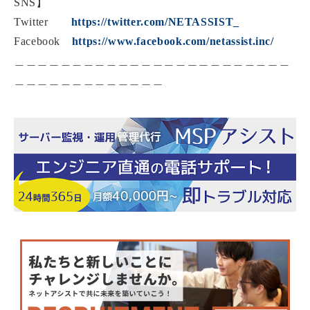
SNS】
Twitter
https://twitter.com/NETASSIST_
Facebook
https://www.facebook.com/netassist.inc/
＿＿＿＿＿＿＿＿＿＿＿＿＿＿＿＿＿＿＿＿＿＿＿＿
＿＿＿＿＿＿＿＿＿＿＿＿＿