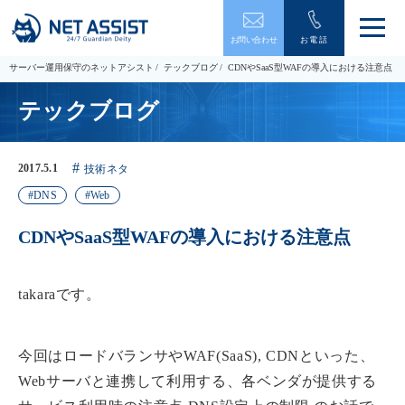
メ
お問い合わせ
お電話
ニ
ュ
サーバー運用保守のネットアシスト
テックブログ
CDNやSaaS型WAFの導入における注意点
ー
を
テックブログ
開
閉
す
る
2017.5.1
技術ネタ
DNS
Web
CDNやSaaS型WAFの導入における注意点
takaraです。
今回はロードバランサやWAF(SaaS), CDNといった、
Webサーバと連携して利用する、各ベンダが提供する