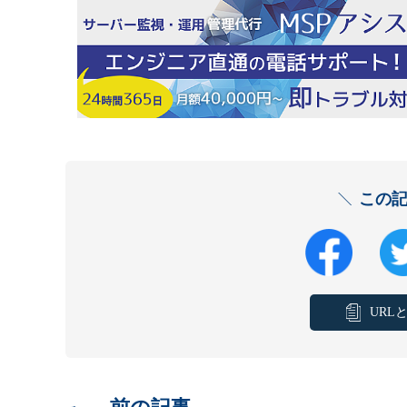
この
URL