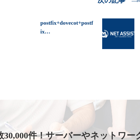
次の記事
postfix+dovecot+postf
ix…
30,000件！
サーバーやネットワー