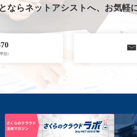
ことならネットアシストへ、
お気軽
670
0（平日）