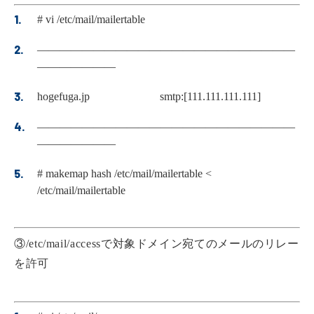
# vi /etc/mail/mailertable
———————————————————————
———————
hogefuga.jp smtp:[111.111.111.111]
———————————————————————
———————
# makemap hash /etc/mail/mailertable <
/etc/mail/mailertable
③/etc/mail/accessで対象ドメイン宛てのメールのリレー
を許可