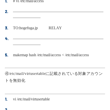
# vi /etc/mail/access
———————————————————————
———————
TO:hogefuga.jp RELAY
———————————————————————
———————
makemap hash /etc/mail/access < /etc/mail/access
④/etc/mail/virtusertableに記載されている対象アカウン
トを無効化
vi /etc/mail/virtusertable
———————————————————————