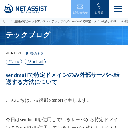
メ
お問い合わせ
お電話
ニ
ュ
サーバー運用保守のネットアシスト
テックブログ
sendmailで特定ドメインのみ外部サーバ
ー
を
テックブログ
開
閉
す
る
2016.11.21
技術ネタ
Linux
Sendmail
sendmailで特定ドメインのみ外部サーバへ転
送する方法について
こんにちは、技術部のshoriと申します。
今日はsendmailを使用しているサーバから特定ドメイ
ンのみpostfixを使用しているサーバへ移行しようとし