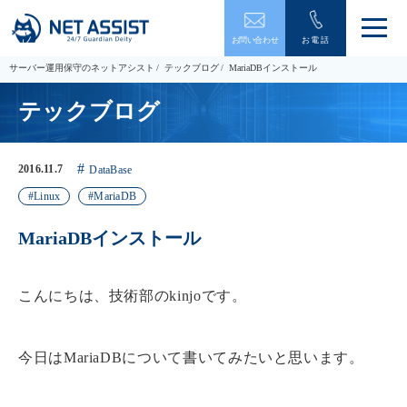
メ
お問い合わせ
お電話
ニ
ュ
サーバー運用保守のネットアシスト
テックブログ
MariaDBインストール
ー
を
テックブログ
開
閉
す
る
2016.11.7
DataBase
Linux
MariaDB
MariaDBインストール
こんにちは、技術部のkinjoです。
今日はMariaDBについて書いてみたいと思います。