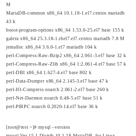
M
MariaDB-common x86_64 10.1.18-1.el7.centos mariadb
43 k
boost-program-options x86_64 1.53.0-25.el7 base 155 k
galera x86_64 25.3.18-1.rhel7.el7.centos mariadb 7.8 M
jemalloc x86_64 3.6.0-1.el7 mariadb 104 k
perl-Compress-Raw-Bzip2 x86_64 2.061-3.el7 base 32 k
perl-Compress-Raw-Zlib x86_64 1:2.061-4.el7 base 57 k
perl-DBI x86_64 1.627-4.el7 base 802 k
perl-Data-Dumper x86_64 2.145-3.el7 base 47 k
perl-IO-Compress noarch 2.061-2.el7 base 260 k
perl-Net-Daemon noarch 0.48-5.el7 base 51 k
perl-PlRPC noarch 0.2020-14.el7 base 36 k
[root@test ~]# mysql –version
mysql Ver 15.1 Distrib 10.1.18-MariaDB, for Linux