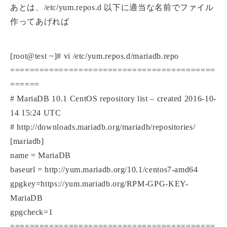
あとは、/etc/yum.repos.d 以下に適当な名前でファイル
作ってあげれば
[root@test ~]# vi /etc/yum.repos.d/mariadb.repo
==========================================
======
# MariaDB 10.1 CentOS repository list – created 2016-10-
14 15:24 UTC
# http://downloads.mariadb.org/mariadb/repositories/
[mariadb]
name = MariaDB
baseurl = http://yum.mariadb.org/10.1/centos7-amd64
gpgkey=https://yum.mariadb.org/RPM-GPG-KEY-
MariaDB
gpgcheck=1
==========================================