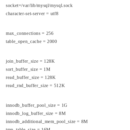
socket=/var/lib/mysql/mysql.sock
character-set-server = utf8
max_connections = 256
table_open_cache = 2000
join_buffer_size = 128K
sort_buffer_size = 1M
read_buffer_size = 128K
read_rnd_buffer_size = 512K
innodb_buffer_pool_size = 1G
innodb_log_buffer_size = 8M
innodb_additional_mem_pool_size = 8M
tmp_table_size = 16M