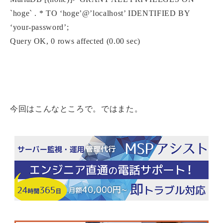
`hoge` . * TO ‘hoge’@’localhost’ IDENTIFIED BY
‘your-password’;
Query OK, 0 rows affected (0.00 sec)
今回はこんなところで。ではまた。