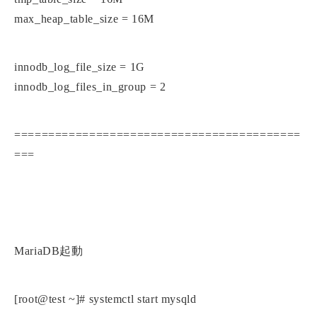
max_heap_table_size = 16M
innodb_log_file_size = 1G
innodb_log_files_in_group = 2
==========================================
===
MariaDB起動
[root@test ~]# systemctl start mysqld