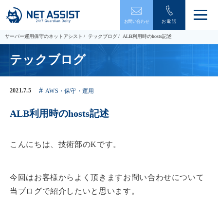
メ
お問い合わせ
お電話
ニ
ュ
サーバー運用保守のネットアシスト
テックブログ
ALB利用時のhosts記述
ー
を
テックブログ
開
閉
す
る
2021.7.5
AWS・保守・運用
ALB利用時のhosts記述
こんにちは、技術部のKです。
今回はお客様からよく頂きますお問い合わせについて
当ブログで紹介したいと思います。