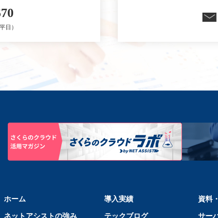
670
0（平日）
ホーム
導入実績
資料
ネットアシストの強み
テックブログ
サー