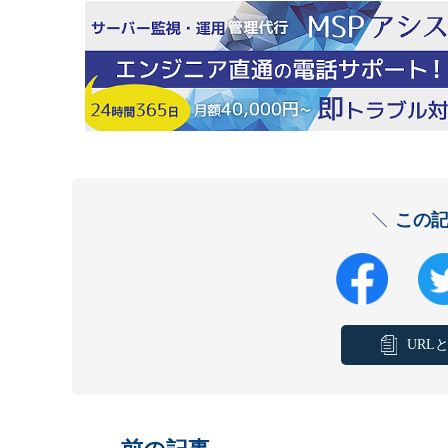
この
URL