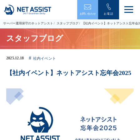
メ
お問い合わせ
お電話
ニ
ュ
サーバー運用保守のネットアシスト
スタッフブログ
【社内イベント】ネットアシスト忘年会20
ー
を
スタッフブログ
開
閉
す
る
2025.12.18
社内イベント
【社内イベント】ネットアシスト忘年会2025