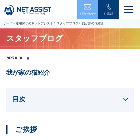
メ
お問い合わせ
お電話
ニ
ュ
サーバー運用保守のネットアシスト
スタッフブログ
我が家の猫紹介
ー
を
スタッフブログ
開
閉
す
る
2025.8.18
我が家の猫紹介
目次
ご挨拶