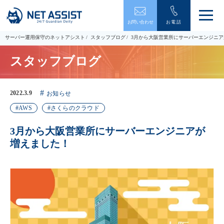
メ
お問い合わせ
お電話
ニ
ュ
サーバー運用保守のネットアシスト
スタッフブログ
3月から大阪営業所にサーバーエンジニ
ー
を
スタッフブログ
開
閉
す
る
2022.3.9
お知らせ
AWS
さくらのクラウド
3月から大阪営業所にサーバーエンジニアが
増えました！