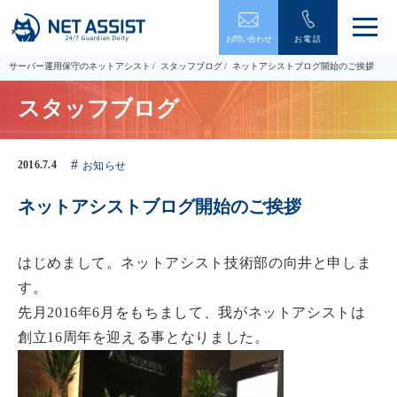
メ
お問い合わせ
お電話
ニ
ュ
サーバー運用保守のネットアシスト
スタッフブログ
ネットアシストブログ開始のご挨拶
ー
を
スタッフブログ
開
閉
す
る
2016.7.4
お知らせ
ネットアシストブログ開始のご挨拶
はじめまして。ネットアシスト技術部の向井と申しま
す。
先月2016年6月をもちまして、我がネットアシストは
創立16周年を迎える事となりました。