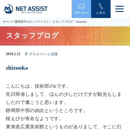
メ
お問い合わせ
お電話
ニ
ュ
サーバー運用保守のネットアシスト
スタッフブログ
shizuoka
ー
を
スタッフブログ
開
閉
す
る
2018.2.12
プライベート/日常
shizuoka
こんにちは、技術部のkです。
先日帰省しまして、ほんの少しだけですが観光もしま
したので書こうと思います。
静岡県中部の由比というところです。
桜えびが有名なようです。
東海道広重美術館というものがありまして、そこに行