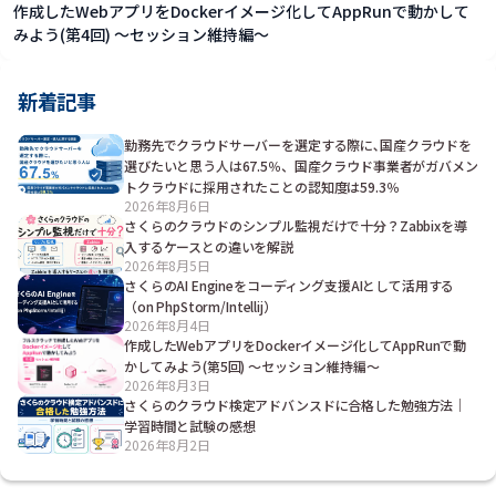
作成したWebアプリをDockerイメージ化してAppRunで動かして
みよう(第4回) ～セッション維持編～
新着記事
勤務先でクラウドサーバーを選定する際に､国産クラウドを
選びたいと思う人は67.5％、国産クラウド事業者がガバメン
トクラウドに採用されたことの認知度は59.3％
2026年8月6日
さくらのクラウドのシンプル監視だけで十分？Zabbixを導
入するケースとの違いを解説
2026年8月5日
さくらのAI Engineをコーディング支援AIとして活用する
（on PhpStorm/Intellij）
2026年8月4日
作成したWebアプリをDockerイメージ化してAppRunで動
かしてみよう(第5回) ～セッション維持編～
2026年8月3日
さくらのクラウド検定アドバンスドに合格した勉強方法｜
学習時間と試験の感想
2026年8月2日