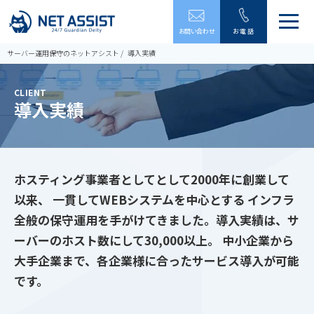
メ
お問い合わせ
お電話
ニ
ュ
サーバー運用保守のネットアシスト
導入実績
ー
を
開
CLIENT
閉
導入実績
す
る
ホスティング事業者としてとして2000年に創業して
以来、 一貫してWEBシステムを中心とする
インフラ
全般の保守運用を手がけてきました。導入実績は、サ
ーバーのホスト数にして30,000以上。
中小企業から
大手企業まで、各企業様に合ったサービス導入が可能
です。