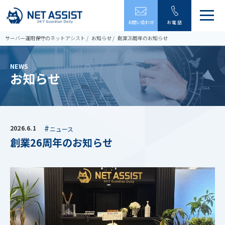
メ
お問い合わせ
お電話
ニ
ュ
サーバー運用保守のネットアシスト
お知らせ
創業26周年のお知らせ
ー
を
開
NEWS
閉
お知らせ
す
る
2026.6.1
ニュース
創業26周年のお知らせ