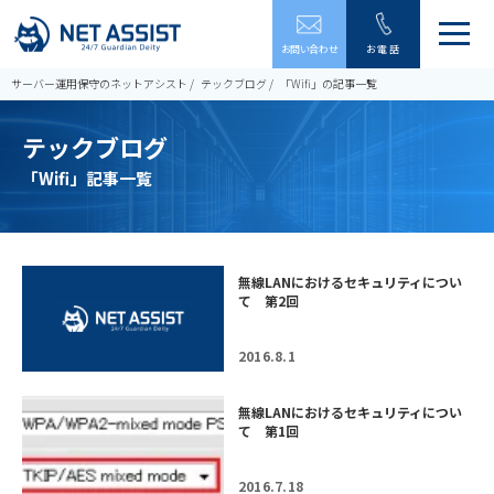
メ
お問い合わせ
お電話
ニ
ュ
サーバー運用保守のネットアシスト
テックブログ
「Wifi」の記事一覧
ー
を
テックブログ
開
閉
「Wifi」記事一覧
す
る
無線LANにおけるセキュリティについ
て 第2回
2016.8.1
無線LANにおけるセキュリティについ
て 第1回
2016.7.18