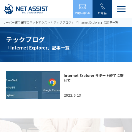
メ
お問い合わせ
お電話
ニ
ュ
サーバー運用保守のネットアシスト
テックブログ
「Internet Explorer」の記事一覧
ー
を
テックブログ
開
閉
「Internet Explorer」記事一覧
す
る
Internet Explorer サポート終了に寄
せて
2022.6.13