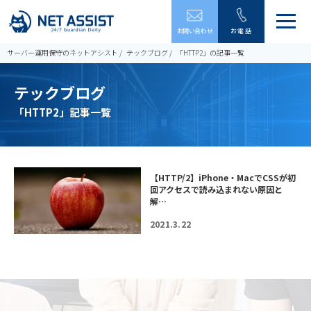
メ
お問い合わせ
お電話
ニ
ュ
サーバー運用保守のネットアシスト
テックブログ
「HTTP2」の記事一覧
ー
を
テックブログ
開
閉
「HTTP2」記事一覧
す
る
【HTTP/2】iPhone・MacでCSSが初
回アクセスで読み込まれない原因と
解…
2021.3.22