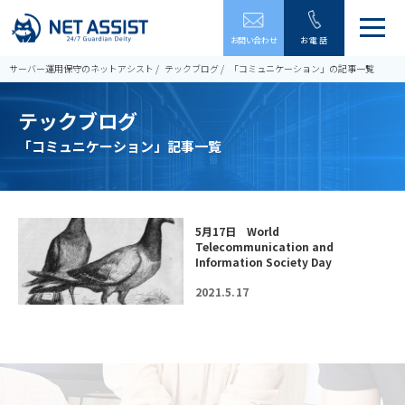
メ
お問い合わせ
お電話
ニ
ュ
サーバー運用保守のネットアシスト
テックブログ
「コミュニケーション」の記事一覧
ー
を
テックブログ
開
閉
「コミュニケーション」記事一覧
す
る
5月17日 World
Telecommunication and
Information Society Day
2021.5.17